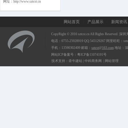
网址：http://www.sztcst.cn
网站首页
产品展示
新闻资讯
CopyRight © 2016
sztcst.cn
All Rights Reserv
电话：0755-25928919 QQ:545129267
阿里旺旺：sztcs
手机：13590302409
邮箱：
sztcst@163.com
地址：深
网站ICP备案号：
粤ICP备11074191号
技术支持：
牵牛建站
|
中科商务网
|
网站管理