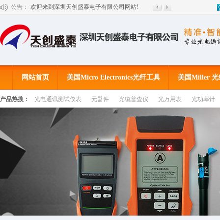
公告：
欢迎来到深圳天创盛泰电子有限公司网站!
网站首页
美国Micro Electronics光纤工具
美国Miller
产品热搜：
光电通讯测试仪表
元器件
光缆普查仪
光万用表
光功率计
客户见证
公司动态
联系我们