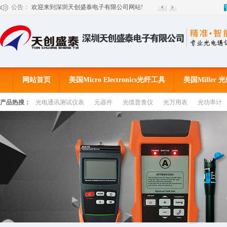
欢迎来到深圳天创盛泰电子有限公司网站!
公告：
网站首页
美国Micro Electronics光纤工具
美国Miller
产品热搜：
光电通讯测试仪表
元器件
光缆普查仪
光万用表
光功率计
客户见证
公司动态
联系我们